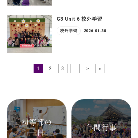
G3 Unit 6 校外学習
校外学習
2026.01.30
1
2
3
...
>
»
初等部の
年間行事
一日