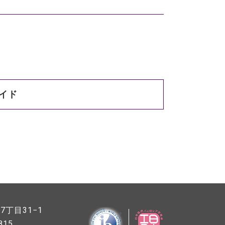
イド
丁目31−1
815