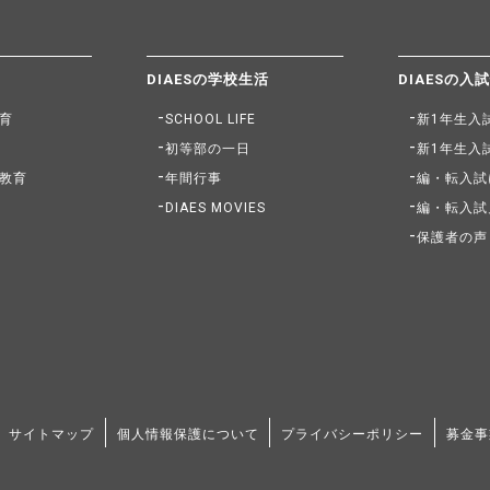
DIAESの学校生活
DIAESの入
育
SCHOOL LIFE
新1年生入
初等部の一日
新1年生入
教育
年間行事
編・転入試
DIAES MOVIES
編・転入試
保護者の声
サイトマップ
個人情報保護について
プライバシーポリシー
募金事