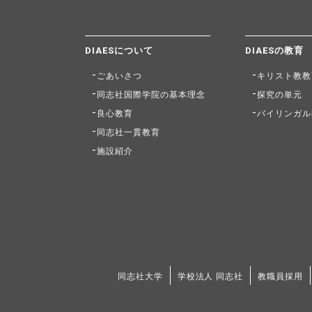
DIAESについて
DIAESの教育
ごあいさつ
キリスト教教
同志社国際学院の基本理念
探究の単元
良心教育
バイリンガル
同志社一貫教育
施設紹介
同志社大学
学校法人 同志社
教職員採用