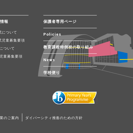
試情報
保護者専用ページ
試について
Policies
試児童募集要項
教育課程特例校の取り組み
について
児童募集要項
News
学校便り
業のご案内
ダイバーシティ推進のための方針