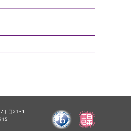
丁目31−1
815