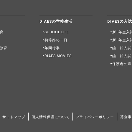
DIAESの学校生活
DIAESの入
育
SCHOOL LIFE
新1年生入
初等部の一日
新1年生入
教育
年間行事
編・転入試
DIAES MOVIES
編・転入試
保護者の声
サイトマップ
個人情報保護について
プライバシーポリシー
募金事