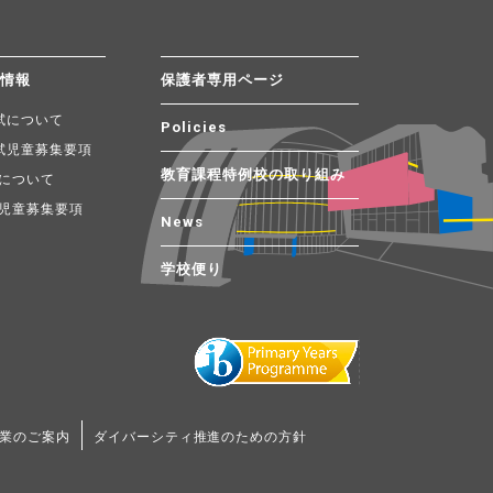
試情報
保護者専用ページ
試について
Policies
試児童募集要項
教育課程特例校の取り組み
について
児童募集要項
News
学校便り
業のご案内
ダイバーシティ推進のための方針