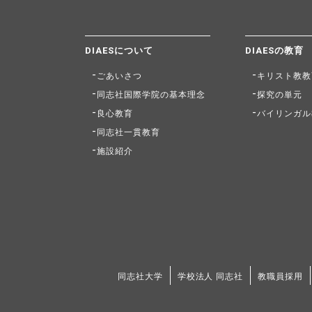
DIAESについて
DIAESの教育
ごあいさつ
キリスト教教
同志社国際学院の基本理念
探究の単元
良心教育
バイリンガル
同志社一貫教育
施設紹介
同志社大学
学校法人 同志社
教職員採用