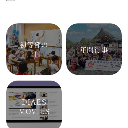
初等部の
年間行事
一日
DIAES
MOVIES