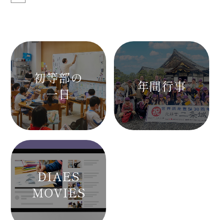
初等部の
年間行事
一日
DIAES
MOVIES