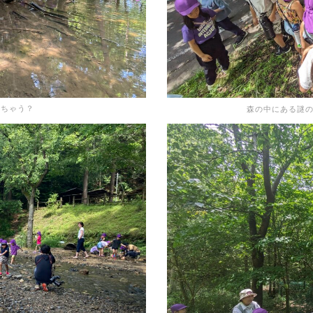
ルちゃう？
森の中にある謎の