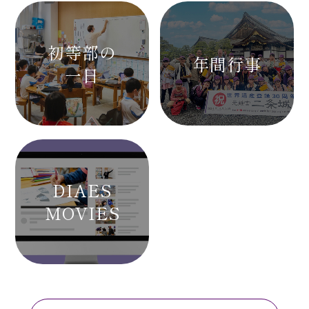
初等部の
年間行事
一日
DIAES
MOVIES