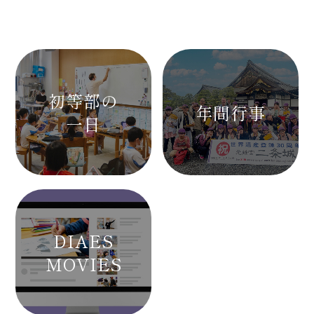
初等部の
年間行事
一日
DIAES
MOVIES