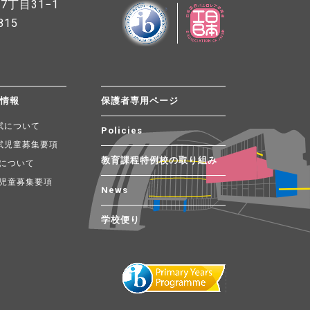
丁目31−1
815
試情報
保護者専用ページ
試について
Policies
試児童募集要項
教育課程特例校の取り組み
について
児童募集要項
News
学校便り